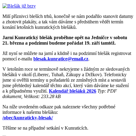
Milí příznivci bleších trhů, konečně se nám podařilo stanovit datumy
a zhotovit plakáty, a tak vám dáváme s předstihem vědět termín
konání letošních kunratických blešáků.
Jarní Kunratický blešák proběhne opět na Jedničce v sobotu
21. března a podzimní budeme pořádat 19. září tamtéž.
Již nyní se můžete na jarní a klidně i na podzimní blešák registrovat
pomocí e-mailu
blesak.kunratice@email.cz
.
V letošním roce se termínově nekryjeme s žádným ze sledovaných
blešáků v okolí (Liberec, Tuhaň, Zákupy a Držkov). Telefonicky
jsme si ověřili termíny u pořadatelů ze zmíněných míst a sestavili
jsme přehledný kalendář těchto akcí, který vám dáváme ke stažení
a k případnému využití.
Kalendář blešáků 2026
Typ: PDF
dokument, Velikost: 233.28 kB
Na níže uvedeném odkaze pak naleznete všechny potřebné
informace k našemu blešáku:
/obec/kunraticky-blesak/
Těšíme se na případné setkání v Kunraticích.