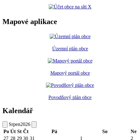
Mapové aplikace
Územní plán obce
Mapový portál obce
Povodňový plán obce
Kalendář
Srpen
2026
Po
Út
St
Čt
Pá
So
Ne
27
28
29
30
31
1
2