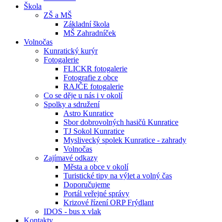
Škola
ZŠ a MŠ
Základní škola
MŠ Zahradníček
Volnočas
Kunratický kurýr
Fotogalerie
FLICKR fotogalerie
Fotografie z obce
RAJČE fotogalerie
Co se děje u nás i v okolí
Spolky a sdružení
Astro Kunratice
Sbor dobrovolných hasičů Kunratice
TJ Sokol Kunratice
Myslivecký spolek Kunratice - zahrady
Volnočas
Zajímavé odkazy
Města a obce v okolí
Turistické tipy na výlet a volný čas
Doporučujeme
Portál veřejné správy
Krizové řízení ORP Frýdlant
IDOS - bus x vlak
Kontakty