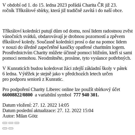
V období od 1. do 15. ledna 2023 pořádá Charita ČR již 23.
ročník Tříkrálové sbírky, která již tradičně zavítá i do naší obce.
Tříkráloví koledníci putují dům od domu, nosí lidem radostnou zvěst
vánočních svátků, obdarovávají je drobnou pozorností a zpěvem
tříkrálové koledy. Současně koledníci prosí o dar na pomoc lidem
v nouzi do úředně zapečetěné kasičky opatřené charitním logem.
Prostřednictvím Charity můžete účinně pomoci bližním, kteří si sami
pomoci nemohou. Neodmítněte, prosíme, tyto vyslance potřebných.
V Kunraticích budou koledovat žáci zdejší základní školy v pátek
6 ledna. Výtěžek je stejně jako v předchozích letech určen
pro podporu seniorů z Kunratic.
Pro podpoření Charity Liberec online lze použít sbírkový účet
66008822/0800
a variabilní symbol
777 940 301.
Datum vložení:
27. 12. 2022 14:05
Datum poslední aktualizace:
27. 12. 2022 15:04
Autor:
Milan Götz