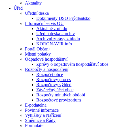
Aktuality
Úřad
Úřední deska
Dokumenty DSO Frýdlantsko
Informační servis OÚ
Aktuálně z úřadu
Úřední deska - archiv
Archivní zprávy z úřadu
KORONAVIR info
Portál Občan+
Místní polatky
Odpadové hospodářství
Zprávy o odpadovém hospodářství obce
Rozpočty a hospodaření
Rozpočet obce
Rozpočtový proces
Rozpočtový výhled
Závěrečný účet obce
Rozpočty minulých období
Rozpočtové provizorium
E-podatelna
Povinné informace
Vyhlášky a Nařízení
Směrnice a Řády
Formuláře