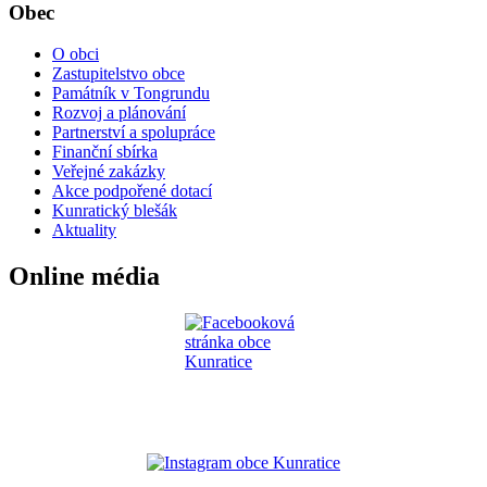
Obec
O obci
Zastupitelstvo obce
Památník v Tongrundu
Rozvoj a plánování
Partnerství a spolupráce
Finanční sbírka
Veřejné zakázky
Akce podpořené dotací
Kunratický blešák
Aktuality
Online média