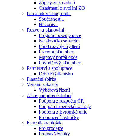
Zápisy ze zasedání
Oznámení o svolání ZO
Památník v Tongrundu
Současnost...
Historie...
Rozvoj a plánování
Program rozvoje obce
Na slovíčko sousedé
Fond rozvoje bydlení
Územní plán obce
Mapový portál obce
Povodňový plán obce
Partnerství a spolupráce
DSO Frýdlantsko
Finanční sbírka
Veřejné zakázky
Výběrová řízení
Akce podpořené dotací
Podpora z rozpočtu ČR
Podpora Libereckého kraje
Podpora z Evropské unie
Probouzení Jedničky
Kunratický blešák
Pro prodejce
Pro návštěvníky