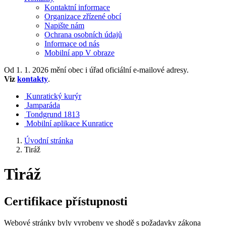
Kontaktní informace
Organizace zřízené obcí
Napište nám
Ochrana osobních údajů
Informace od nás
Mobilní app V obraze
Od 1. 1. 2026 mění obec i úřad oficiální e-mailové adresy.
Viz
kontakty
.
Kunratický kurýr
Jamparáda
Tondgrund 1813
Mobilní aplikace Kunratice
Úvodní stránka
Tiráž
Tiráž
Certifikace přístupnosti
Webové stránky byly vyrobeny ve shodě s požadavky zákona