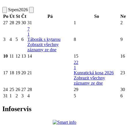
Srpen
2026
Po
Út
St
Čt
Pá
So
Ne
27
28
29
30
31
1
2
7
1
3
4
5
6
Táborák s kytarou
8
9
Zobrazit všechny
záznamy ze dne
10
11
12
13
14
15
16
22
1
17
18
19
20
21
Kunratická kosa 2026
23
Zobrazit všechny
záznamy ze dne
24
25
26
27
28
29
30
31
1
2
3
4
5
6
Infoservis