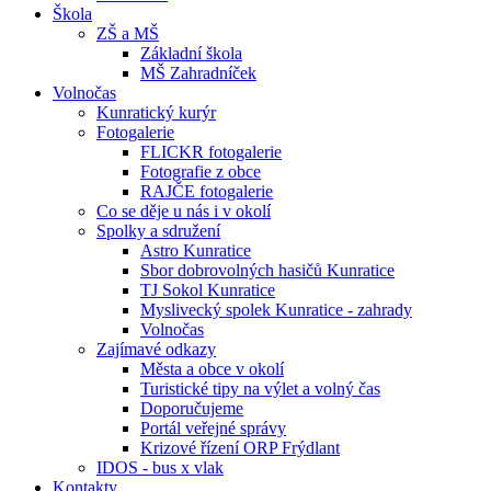
Škola
ZŠ a MŠ
Základní škola
MŠ Zahradníček
Volnočas
Kunratický kurýr
Fotogalerie
FLICKR fotogalerie
Fotografie z obce
RAJČE fotogalerie
Co se děje u nás i v okolí
Spolky a sdružení
Astro Kunratice
Sbor dobrovolných hasičů Kunratice
TJ Sokol Kunratice
Myslivecký spolek Kunratice - zahrady
Volnočas
Zajímavé odkazy
Města a obce v okolí
Turistické tipy na výlet a volný čas
Doporučujeme
Portál veřejné správy
Krizové řízení ORP Frýdlant
IDOS - bus x vlak
Kontakty