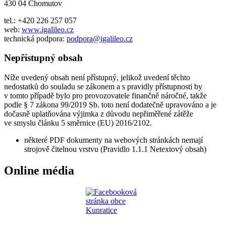
430 04 Chomutov
tel.: +420 226 257 057
web:
www.igalileo.cz
technická podpora:
podpora@igalileo.cz
Nepřístupný obsah
Níže uvedený obsah není přístupný, jelikož uvedení těchto
nedostatků do souladu se zákonem a s pravidly přístupnosti by
v tomto případě bylo pro provozovatele finančně náročné, takže
podle § 7 zákona 99/2019 Sb. toto není dodatečně upravováno a je
dočasně uplatňována výjimka z důvodu nepřiměřené zátěže
ve smyslu článku 5 směrnice (EU) 2016/2102.
některé PDF dokumenty na webových stránkách nemají
strojově čitelnou vrstvu (Pravidlo 1.1.1 Netextový obsah)
Online média