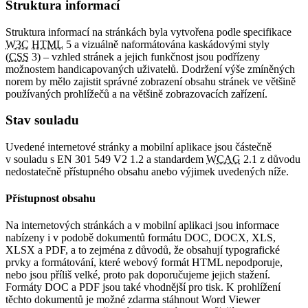
Struktura informací
Struktura informací na stránkách byla vytvořena podle specifikace
W3C
HTML
5 a vizuálně naformátována kaskádovými styly
(
CSS
3) – vzhled stránek a jejich funkčnost jsou podřízeny
možnostem handicapovaných uživatelů. Dodržení výše zmíněných
norem by mělo zajistit správné zobrazení obsahu stránek ve většině
používaných prohlížečů a na většině zobrazovacích zařízení.
Stav souladu
Uvedené internetové stránky a mobilní aplikace jsou částečně
v souladu s EN 301 549 V2 1.2 a standardem
WCAG
2.1 z důvodu
nedostatečně přístupného obsahu anebo výjimek uvedených níže.
Přístupnost obsahu
Na internetových stránkách a v mobilní aplikaci jsou informace
nabízeny i v podobě dokumentů formátu DOC, DOCX, XLS,
XLSX a PDF, a to zejména z důvodů, že obsahují typografické
prvky a formátování, které webový formát HTML nepodporuje,
nebo jsou příliš velké, proto pak doporučujeme jejich stažení.
Formáty DOC a PDF jsou také vhodnější pro tisk. K prohlížení
těchto dokumentů je možné zdarma stáhnout Word Viewer