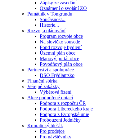
Zápisy ze zasedání
Oznámení o svolání ZO
Památník v Tongrundu
Současnost...
Historie...
Rozvoj a plánování
Program rozvoje obce
Na slovíčko sousedé
Fond rozvoje bydlení
Územní plán obce
Mapový portál obce
Povodňový plán obce
Partnerství a spolupráce
DSO Frýdlantsko
Finanční sbírka
Veřejné zakázky
Výběrová řízení
Akce podpořené dotací
Podpora z rozpočtu ČR
Podpora Libereckého kraje
Podpora z Evropské unie
Probouzení Jedničky
Kunratický blešák
Pro prodejce
Pro návštěvníky