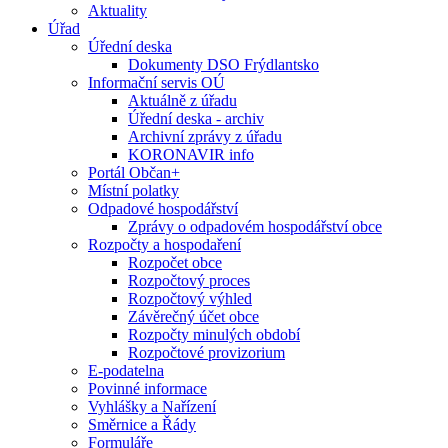
Aktuality
Úřad
Úřední deska
Dokumenty DSO Frýdlantsko
Informační servis OÚ
Aktuálně z úřadu
Úřední deska - archiv
Archivní zprávy z úřadu
KORONAVIR info
Portál Občan+
Místní polatky
Odpadové hospodářství
Zprávy o odpadovém hospodářství obce
Rozpočty a hospodaření
Rozpočet obce
Rozpočtový proces
Rozpočtový výhled
Závěrečný účet obce
Rozpočty minulých období
Rozpočtové provizorium
E-podatelna
Povinné informace
Vyhlášky a Nařízení
Směrnice a Řády
Formuláře