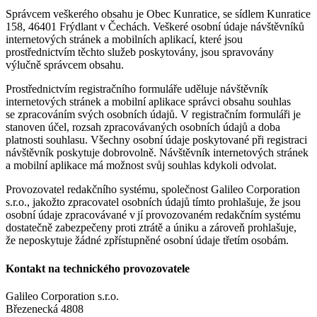
Správcem veškerého obsahu je Obec Kunratice, se sídlem Kunratice
158, 46401 Frýdlant v Čechách. Veškeré osobní údaje návštěvníků
internetových stránek a mobilních aplikací, které jsou
prostřednictvím těchto služeb poskytovány, jsou spravovány
výlučně správcem obsahu.
Prostřednictvím registračního formuláře uděluje návštěvník
internetových stránek a mobilní aplikace správci obsahu souhlas
se zpracováním svých osobních údajů. V registračním formuláři je
stanoven účel, rozsah zpracovávaných osobních údajů a doba
platnosti souhlasu. Všechny osobní údaje poskytované při registraci
návštěvník poskytuje dobrovolně. Návštěvník internetových stránek
a mobilní aplikace má možnost svůj souhlas kdykoli odvolat.
Provozovatel redakčního systému, společnost Galileo Corporation
s.r.o., jakožto zpracovatel osobních údajů tímto prohlašuje, že jsou
osobní údaje zpracovávané v jí provozovaném redakčním systému
dostatečně zabezpečeny proti ztrátě a úniku a zároveň prohlašuje,
že neposkytuje žádné zpřístupněné osobní údaje třetím osobám.
Kontakt na technického provozovatele
Galileo Corporation s.r.o.
Březenecká 4808