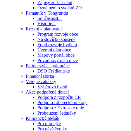
Zápisy ze zasedání
Oznámení o svolání ZO
Památník v Tongrundu
Současnost...
Historie...
Rozvoj a plánování
Program rozvoje obce
Na slovíčko sousedé
Fond rozvoje bydlení
Územní plán obce
Mapový portál obce
Povodňový plán obce
Partnerství a spolupráce
DSO Frýdlantsko
Finanční sbírka
Veřejné zakázky
Výběrová řízení
Akce podpořené dotací
Podpora z rozpočtu ČR
Podpora Libereckého kraje
Podpora z Evropské unie
Probouzení Jedničky
Kunratický blešák
Pro prodejce
Pro návštěvníky