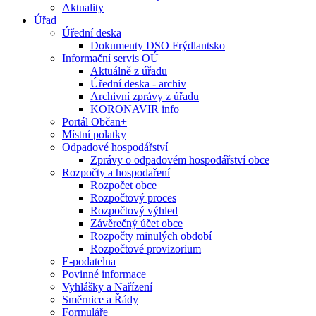
Aktuality
Úřad
Úřední deska
Dokumenty DSO Frýdlantsko
Informační servis OÚ
Aktuálně z úřadu
Úřední deska - archiv
Archivní zprávy z úřadu
KORONAVIR info
Portál Občan+
Místní polatky
Odpadové hospodářství
Zprávy o odpadovém hospodářství obce
Rozpočty a hospodaření
Rozpočet obce
Rozpočtový proces
Rozpočtový výhled
Závěrečný účet obce
Rozpočty minulých období
Rozpočtové provizorium
E-podatelna
Povinné informace
Vyhlášky a Nařízení
Směrnice a Řády
Formuláře