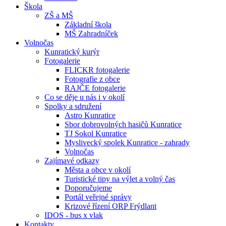
Škola
ZŠ a MŠ
Základní škola
MŠ Zahradníček
Volnočas
Kunratický kurýr
Fotogalerie
FLICKR fotogalerie
Fotografie z obce
RAJČE fotogalerie
Co se děje u nás i v okolí
Spolky a sdružení
Astro Kunratice
Sbor dobrovolných hasičů Kunratice
TJ Sokol Kunratice
Myslivecký spolek Kunratice - zahrady
Volnočas
Zajímavé odkazy
Města a obce v okolí
Turistické tipy na výlet a volný čas
Doporučujeme
Portál veřejné správy
Krizové řízení ORP Frýdlant
IDOS - bus x vlak
Kontakty