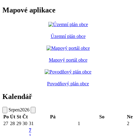
Mapové aplikace
Územní plán obce
Mapový portál obce
Povodňový plán obce
Kalendář
Srpen
2026
Po
Út
St
Čt
Pá
So
Ne
27
28
29
30
31
1
2
7
1