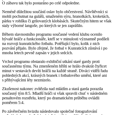
O zábavu tak bylo postaráno po celé odpoledne.
Neméně důležitou součástí oslav bylo občerstvení. Návštěvníci si
mohli pochutnat na guláši, smaženém sýru, hranolkách, kroketách,
párku v rohlíku či grilovaných klobásách. Skutečným hitem se však
staly výborné langoše, po kterých se jen zaprášilo.
Během slavnostního programu současné vedení klubu ocenilo
bývalé hráče a funkcionáře, kteří se v minulosti významně podíleli
na rozvoji kunratického fotbalu. Potěšující bylo, kolik z nich
pozvání přijalo. Bylo zřejmé, že fotbal v Kunraticích zůstává i po
mnoha letech pevně zapsán v jejich srdcích.
Vrchol programu obstaralo exhibiční utkání staré gardy proti
současnému týmu. Na zmenšeném hřišti se hrálo dvakrát čtyřicet
minut v sestavách devíti hráčů na každé straně. Diváci viděli řadu
pohledných akcí, krásných branek i fotbalového umění, které ani
s přibývajícími léty nezmizelo.
Zkušenost nakonec zvítězila nad mládím a stará garda porazila
současný tým 8:5. Mladší hráči si však spravili chuť v následném
penaltovém rozstřelu, který po dramatickém průběhu ovládli
poměrem 5:4.
Po závěrečném hvizdu následovalo společné fotografování