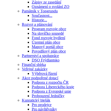
Zápisy ze zasedání
Oznámení o svolání ZO
Památník v Tongrundu
Současnost...
Historie...
Rozvoj a plánování
Program rozvoje obce
Na slovíčko sousedé
Fond rozvoje bydlení
Územní plán obce
Mapový portál obce
Povodňový plán obce
Partnerství a spolupráce
DSO Frýdlantsko
Finanční sbírka
Veřejné zakázky
Výběrová řízení
Akce podpořené dotací
Podpora z rozpočtu ČR
Podpora Libereckého kraje
Podpora z Evropské unie
Probouzení Jedničky
Kunratický blešák
Pro prodejce
Pro návštěvníky