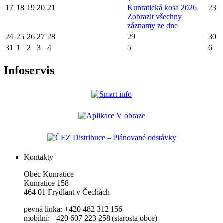
17
18
19
20
21
Kunratická kosa 2026
23
Zobrazit všechny
záznamy ze dne
24
25
26
27
28
29
30
31
1
2
3
4
5
6
Infoservis
Kontakty
Obec Kunratice
Kunratice 158
464 01 Frýdlant v Čechách
pevná linka: +420 482 312 156
mobilní: +420 607 223 258 (starosta obce)