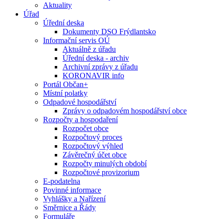
Aktuality
Úřad
Úřední deska
Dokumenty DSO Frýdlantsko
Informační servis OÚ
Aktuálně z úřadu
Úřední deska - archiv
Archivní zprávy z úřadu
KORONAVIR info
Portál Občan+
Místní polatky
Odpadové hospodářství
Zprávy o odpadovém hospodářství obce
Rozpočty a hospodaření
Rozpočet obce
Rozpočtový proces
Rozpočtový výhled
Závěrečný účet obce
Rozpočty minulých období
Rozpočtové provizorium
E-podatelna
Povinné informace
Vyhlášky a Nařízení
Směrnice a Řády
Formuláře