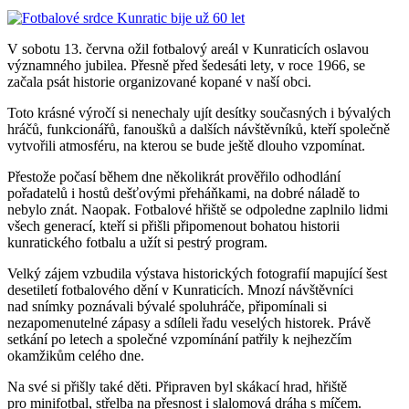
V sobotu 13. června ožil fotbalový areál v Kunraticích oslavou
významného jubilea. Přesně před šedesáti lety, v roce 1966, se
začala psát historie organizované kopané v naší obci.
Toto krásné výročí si nenechaly ujít desítky současných i bývalých
hráčů, funkcionářů, fanoušků a dalších návštěvníků, kteří společně
vytvořili atmosféru, na kterou se bude ještě dlouho vzpomínat.
Přestože počasí během dne několikrát prověřilo odhodlání
pořadatelů i hostů dešťovými přeháňkami, na dobré náladě to
nebylo znát. Naopak. Fotbalové hřiště se odpoledne zaplnilo lidmi
všech generací, kteří si přišli připomenout bohatou historii
kunratického fotbalu a užít si pestrý program.
Velký zájem vzbudila výstava historických fotografií mapující šest
desetiletí fotbalového dění v Kunraticích. Mnozí návštěvníci
nad snímky poznávali bývalé spoluhráče, připomínali si
nezapomenutelné zápasy a sdíleli řadu veselých historek. Právě
setkání po letech a společné vzpomínání patřily k nejhezčím
okamžikům celého dne.
Na své si přišly také děti. Připraven byl skákací hrad, hřiště
pro minifotbal, střelba na přesnost i slalomová dráha s míčem.