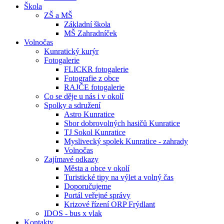
Škola
ZŠ a MŠ
Základní škola
MŠ Zahradníček
Volnočas
Kunratický kurýr
Fotogalerie
FLICKR fotogalerie
Fotografie z obce
RAJČE fotogalerie
Co se děje u nás i v okolí
Spolky a sdružení
Astro Kunratice
Sbor dobrovolných hasičů Kunratice
TJ Sokol Kunratice
Myslivecký spolek Kunratice - zahrady
Volnočas
Zajímavé odkazy
Města a obce v okolí
Turistické tipy na výlet a volný čas
Doporučujeme
Portál veřejné správy
Krizové řízení ORP Frýdlant
IDOS - bus x vlak
Kontakty