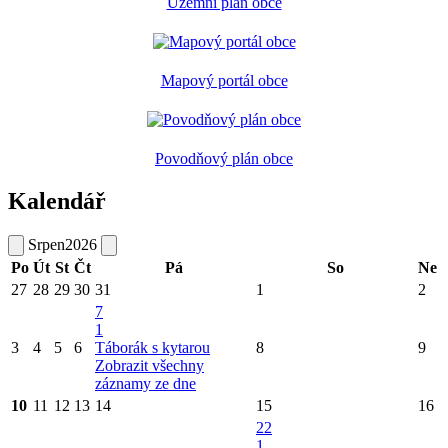
Územní plán obce
Mapový portál obce
Povodňový plán obce
Kalendář
Srpen
2026
Po
Út
St
Čt
Pá
So
Ne
27
28
29
30
31
1
2
7
1
3
4
5
6
Táborák s kytarou
8
9
Zobrazit všechny
záznamy ze dne
10
11
12
13
14
15
16
22
1