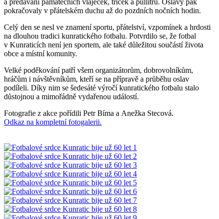
a předávání památečních vlaječek, triček a půllitrů. Oslavy pak
pokračovaly v přátelském duchu až do pozdních nočních hodin.
Celý den se nesl ve znamení sportu, přátelství, vzpomínek a hrdosti
na dlouhou tradici kunratického fotbalu. Potvrdilo se, že fotbal
v Kunraticích není jen sportem, ale také důležitou součástí života
obce a místní komunity.
Velké poděkování patří všem organizátorům, dobrovolníkům,
hráčům i návštěvníkům, kteří se na přípravě a průběhu oslav
podíleli. Díky nim se šedesáté výročí kunratického fotbalu stalo
důstojnou a mimořádně vydařenou událostí.
Fotografie z akce pořídili Petr Bíma a Anežka Stecová.
Odkaz na kompletní fotogalerii.