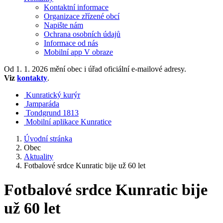
Kontaktní informace
Organizace zřízené obcí
Napište nám
Ochrana osobních údajů
Informace od nás
Mobilní app V obraze
Od 1. 1. 2026 mění obec i úřad oficiální e-mailové adresy.
Viz
kontakty
.
Kunratický kurýr
Jamparáda
Tondgrund 1813
Mobilní aplikace Kunratice
Úvodní stránka
Obec
Aktuality
Fotbalové srdce Kunratic bije už 60 let
Fotbalové srdce Kunratic bije
už 60 let