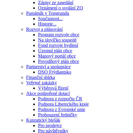
Zápisy ze zasedání
Oznámení o svolání ZO
Památník v Tongrundu
Současnost...
Historie...
Rozvoj a plánování
Program rozvoje obce
Na slovíčko sousedé
Fond rozvoje bydlení
Územní plán obce
Mapový portál obce
Povodňový plán obce
Partnerství a spolupráce
DSO Frýdlantsko
Finanční sbírka
Veřejné zakázky
Výběrová řízení
Akce podpořené dotací
Podpora z rozpočtu ČR
Podpora Libereckého kraje
Podpora z Evropské unie
Probouzení Jedničky
Kunratický blešák
Pro prodejce
Pro návštěvníky