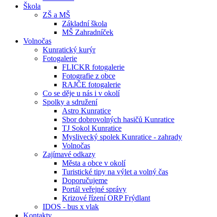
Škola
ZŠ a MŠ
Základní škola
MŠ Zahradníček
Volnočas
Kunratický kurýr
Fotogalerie
FLICKR fotogalerie
Fotografie z obce
RAJČE fotogalerie
Co se děje u nás i v okolí
Spolky a sdružení
Astro Kunratice
Sbor dobrovolných hasičů Kunratice
TJ Sokol Kunratice
Myslivecký spolek Kunratice - zahrady
Volnočas
Zajímavé odkazy
Města a obce v okolí
Turistické tipy na výlet a volný čas
Doporučujeme
Portál veřejné správy
Krizové řízení ORP Frýdlant
IDOS - bus x vlak
Kontakty