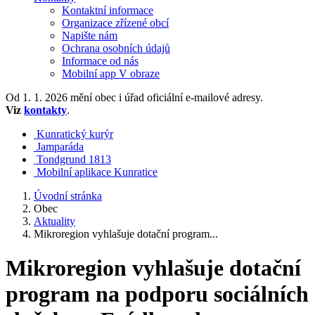
Kontaktní informace
Organizace zřízené obcí
Napište nám
Ochrana osobních údajů
Informace od nás
Mobilní app V obraze
Od 1. 1. 2026 mění obec i úřad oficiální e-mailové adresy.
Viz
kontakty
.
Kunratický kurýr
Jamparáda
Tondgrund 1813
Mobilní aplikace Kunratice
Úvodní stránka
Obec
Aktuality
Mikroregion vyhlašuje dotační program...
Mikroregion vyhlašuje dotační
program na podporu sociálních