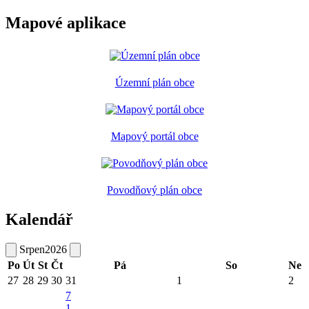
Mapové aplikace
Územní plán obce
Mapový portál obce
Povodňový plán obce
Kalendář
Srpen
2026
Po
Út
St
Čt
Pá
So
Ne
27
28
29
30
31
1
2
7
1