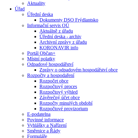
Aktuality
Úřad
Úřední deska
Dokumenty DSO Frýdlantsko
Informační servis OÚ
Aktuálně z úřadu
Úřední deska - archiv
Archivní zprávy z úřadu
KORONAVIR info
Portál Občan+
Místní polatky
Odpadové hospodářství
Zprávy o odpadovém hospodářství obce
Rozpočty a hospodaření
Rozpočet obce
Rozpočtový proces
Rozpočtový výhled
Závěrečný účet obce
Rozpočty minulých období
Rozpočtové provizorium
E-podatelna
Povinné informace
Vyhlášky a Nařízení
Směrnice a Řády
Formuláře