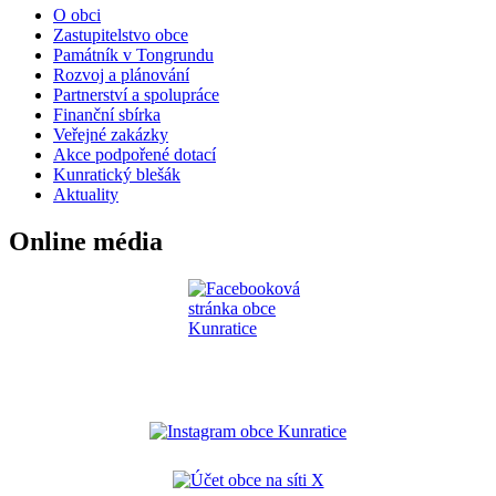
O obci
Zastupitelstvo obce
Památník v Tongrundu
Rozvoj a plánování
Partnerství a spolupráce
Finanční sbírka
Veřejné zakázky
Akce podpořené dotací
Kunratický blešák
Aktuality
Online média