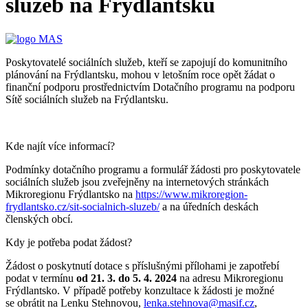
služeb na Frýdlantsku
Poskytovatelé sociálních služeb, kteří se zapojují do komunitního
plánování na Frýdlantsku, mohou v letošním roce opět žádat o
finanční podporu prostřednictvím Dotačního programu na podporu
Sítě sociálních služeb na Frýdlantsku.
Kde najít více informací?
Podmínky dotačního programu a formulář žádosti pro poskytovatele
sociálních služeb jsou zveřejněny na internetových stránkách
Mikroregionu Frýdlantsko na
https://www.mikroregion-
frydlantsko.cz/sit-socialnich-sluzeb/
a na úředních deskách
členských obcí.
Kdy je potřeba podat žádost?
Žádost o poskytnutí dotace s příslušnými přílohami je zapotřebí
podat v termínu
od 21. 3. do 5. 4. 2024
na adresu Mikroregionu
Frýdlantsko. V případě potřeby konzultace k žádosti je možné
se obrátit na Lenku Stehnovou,
lenka.stehnova@masif.cz
,