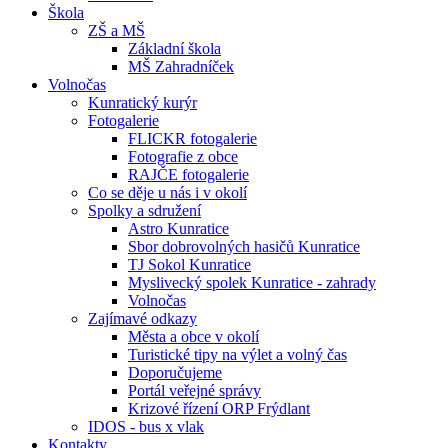
Škola
ZŠ a MŠ
Základní škola
MŠ Zahradníček
Volnočas
Kunratický kurýr
Fotogalerie
FLICKR fotogalerie
Fotografie z obce
RAJČE fotogalerie
Co se děje u nás i v okolí
Spolky a sdružení
Astro Kunratice
Sbor dobrovolných hasičů Kunratice
TJ Sokol Kunratice
Myslivecký spolek Kunratice - zahrady
Volnočas
Zajímavé odkazy
Města a obce v okolí
Turistické tipy na výlet a volný čas
Doporučujeme
Portál veřejné správy
Krizové řízení ORP Frýdlant
IDOS - bus x vlak
Kontakty