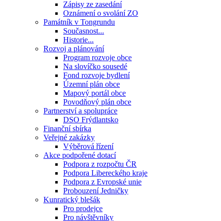
Zápisy ze zasedání
Oznámení o svolání ZO
Památník v Tongrundu
Současnost...
Historie...
Rozvoj a plánování
Program rozvoje obce
Na slovíčko sousedé
Fond rozvoje bydlení
Územní plán obce
Mapový portál obce
Povodňový plán obce
Partnerství a spolupráce
DSO Frýdlantsko
Finanční sbírka
Veřejné zakázky
Výběrová řízení
Akce podpořené dotací
Podpora z rozpočtu ČR
Podpora Libereckého kraje
Podpora z Evropské unie
Probouzení Jedničky
Kunratický blešák
Pro prodejce
Pro návštěvníky