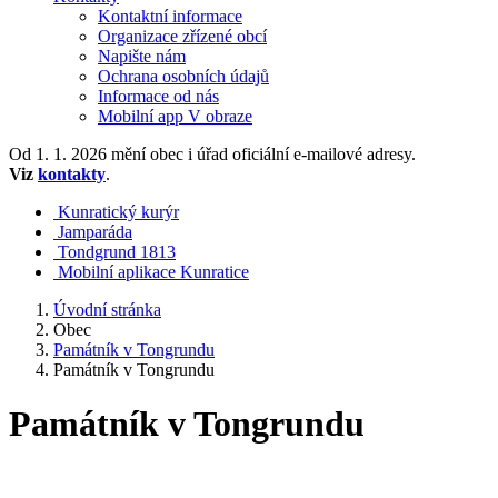
Kontaktní informace
Organizace zřízené obcí
Napište nám
Ochrana osobních údajů
Informace od nás
Mobilní app V obraze
Od 1. 1. 2026 mění obec i úřad oficiální e-mailové adresy.
Viz
kontakty
.
Kunratický kurýr
Jamparáda
Tondgrund 1813
Mobilní aplikace Kunratice
Úvodní stránka
Obec
Památník v Tongrundu
Památník v Tongrundu
Památník v Tongrundu