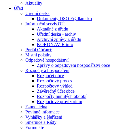
Aktuality
Úřad
Úřední deska
Dokumenty DSO Frýdlantsko
Informační servis OÚ
Aktuálně z úřadu
Úřední deska - archiv
Archivní zprávy z úřadu
KORONAVIR info
Portál Občan+
Místní polatky
Odpadové hospodářství
Zprávy o odpadovém hospodářství obce
Rozpočty a hospodaření
Rozpočet obce
Rozpočtový proces
Rozpočtový výhled
Závěrečný účet obce
Rozpočty minulých období
Rozpočtové provizorium
E-podatelna
Povinné informace
Vyhlášky a Nařízení
Směrnice a Řády
Formuláře