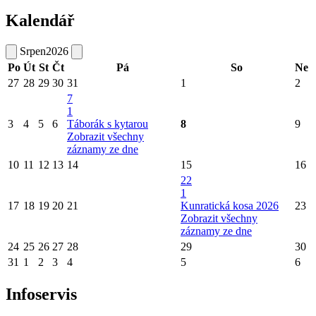
Kalendář
Srpen
2026
Po
Út
St
Čt
Pá
So
Ne
27
28
29
30
31
1
2
7
1
3
4
5
6
Táborák s kytarou
8
9
Zobrazit všechny
záznamy ze dne
10
11
12
13
14
15
16
22
1
17
18
19
20
21
Kunratická kosa 2026
23
Zobrazit všechny
záznamy ze dne
24
25
26
27
28
29
30
31
1
2
3
4
5
6
Infoservis