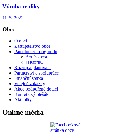
Výroba repliky
11. 5. 2022
Obec
O obci
Zastupitelstvo obce
Památník v Tongrundu
Současnost...
Historie...
Rozvoj a plánování
Partnerství a spolupráce
Finanční sbírka
Veřejné zakázky
Akce podpořené dotací
Kunratický blešák
Aktuality
Online média