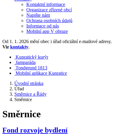
Kontaktní informace
Organizace zřízené obcí
Napište nám
Ochrana osobních údajů
Informace od nás
Mobilní app V obraze
Od 1. 1. 2026 mění obec i úřad oficiální e-mailové adresy.
Viz
kontakty
.
Kunratický kurýr
Jamparáda
Tondgrund 1813
Mobilní aplikace Kunratice
Úvodní stránka
Úřad
Směrnice a Řády
Směrnice
Směrnice
Fond rozvoje bydlení