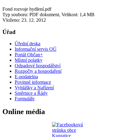
Fond rozvoje bydlení.pdf
Typ souboru: PDF dokument, Velikost: 1,4 MB
Vloženo:
23. 12. 2012
Úřad
Úřední deska
Informační servis OÚ
Portál Občan+
Místní polatky
Odpadové hospodářství
Rozpočty a hospodaření
E-podatelna
Povinné informace
Vyhlášky a Nařízení
Směrnice a Řády
Formuláře
Online média