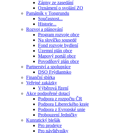
Zápisy ze zasedání
Oznámení o svolání ZO
Památník v Tongrundu
Současnost...
Historie...
Rozvoj a plánování
Program rozvoje obce
Na slovíčko sousedé
Fond rozvoje bydlení
Územní plán obce
Mapový portál obce
Povodňový plán obce
Partnerství a spolupráce
DSO Frýdlantsko
Finanční sbírka
Veřejné zakázky
Výběrová řízení
Akce podpořené dotací
Podpora z rozpočtu ČR
Podpora Libereckého kraje
Podpora z Evropské unie
Probouzení Jedničky
Kunratický blešák
Pro prodejce
Pro návštěvníky