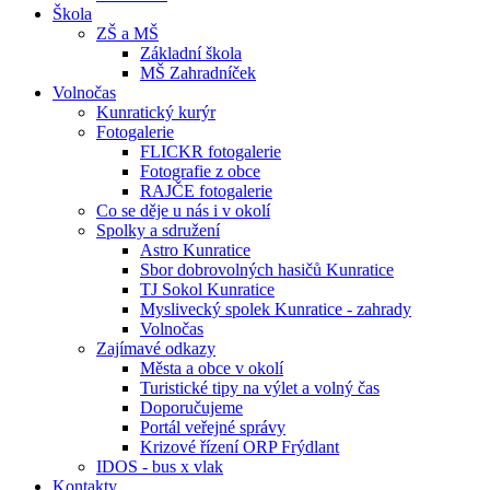
Škola
ZŠ a MŠ
Základní škola
MŠ Zahradníček
Volnočas
Kunratický kurýr
Fotogalerie
FLICKR fotogalerie
Fotografie z obce
RAJČE fotogalerie
Co se děje u nás i v okolí
Spolky a sdružení
Astro Kunratice
Sbor dobrovolných hasičů Kunratice
TJ Sokol Kunratice
Myslivecký spolek Kunratice - zahrady
Volnočas
Zajímavé odkazy
Města a obce v okolí
Turistické tipy na výlet a volný čas
Doporučujeme
Portál veřejné správy
Krizové řízení ORP Frýdlant
IDOS - bus x vlak
Kontakty