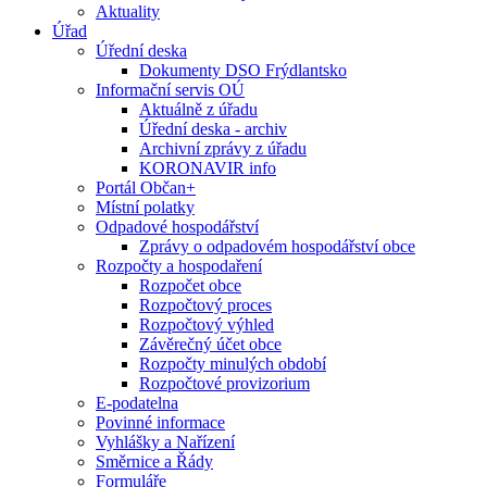
Aktuality
Úřad
Úřední deska
Dokumenty DSO Frýdlantsko
Informační servis OÚ
Aktuálně z úřadu
Úřední deska - archiv
Archivní zprávy z úřadu
KORONAVIR info
Portál Občan+
Místní polatky
Odpadové hospodářství
Zprávy o odpadovém hospodářství obce
Rozpočty a hospodaření
Rozpočet obce
Rozpočtový proces
Rozpočtový výhled
Závěrečný účet obce
Rozpočty minulých období
Rozpočtové provizorium
E-podatelna
Povinné informace
Vyhlášky a Nařízení
Směrnice a Řády
Formuláře