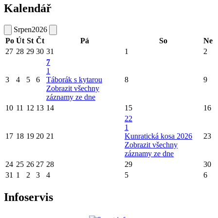
Kalendář
Srpen
2026
Po
Út
St
Čt
Pá
So
Ne
27
28
29
30
31
1
2
7
1
3
4
5
6
Táborák s kytarou
8
9
Zobrazit všechny
záznamy ze dne
10
11
12
13
14
15
16
22
1
17
18
19
20
21
Kunratická kosa 2026
23
Zobrazit všechny
záznamy ze dne
24
25
26
27
28
29
30
31
1
2
3
4
5
6
Infoservis