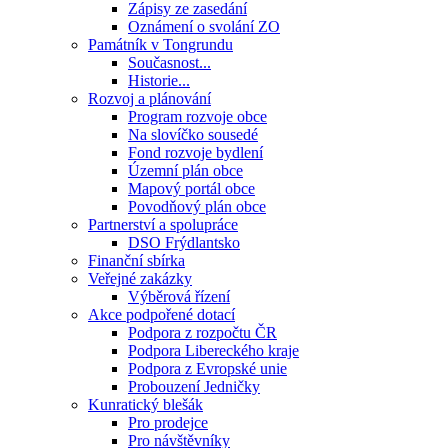
Zápisy ze zasedání
Oznámení o svolání ZO
Památník v Tongrundu
Současnost...
Historie...
Rozvoj a plánování
Program rozvoje obce
Na slovíčko sousedé
Fond rozvoje bydlení
Územní plán obce
Mapový portál obce
Povodňový plán obce
Partnerství a spolupráce
DSO Frýdlantsko
Finanční sbírka
Veřejné zakázky
Výběrová řízení
Akce podpořené dotací
Podpora z rozpočtu ČR
Podpora Libereckého kraje
Podpora z Evropské unie
Probouzení Jedničky
Kunratický blešák
Pro prodejce
Pro návštěvníky