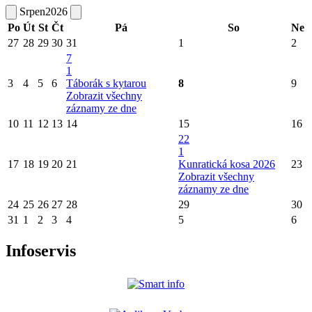
Srpen
2026
Po
Út
St
Čt
Pá
So
Ne
27
28
29
30
31
1
2
7
1
3
4
5
6
Táborák s kytarou
8
9
Zobrazit všechny
záznamy ze dne
10
11
12
13
14
15
16
22
1
17
18
19
20
21
Kunratická kosa 2026
23
Zobrazit všechny
záznamy ze dne
24
25
26
27
28
29
30
31
1
2
3
4
5
6
Infoservis