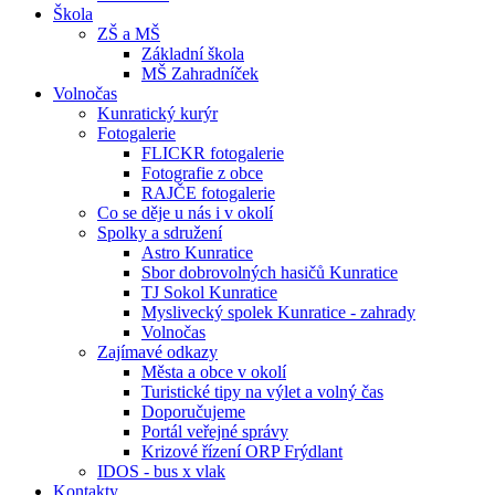
Škola
ZŠ a MŠ
Základní škola
MŠ Zahradníček
Volnočas
Kunratický kurýr
Fotogalerie
FLICKR fotogalerie
Fotografie z obce
RAJČE fotogalerie
Co se děje u nás i v okolí
Spolky a sdružení
Astro Kunratice
Sbor dobrovolných hasičů Kunratice
TJ Sokol Kunratice
Myslivecký spolek Kunratice - zahrady
Volnočas
Zajímavé odkazy
Města a obce v okolí
Turistické tipy na výlet a volný čas
Doporučujeme
Portál veřejné správy
Krizové řízení ORP Frýdlant
IDOS - bus x vlak
Kontakty