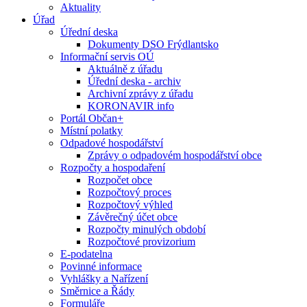
Aktuality
Úřad
Úřední deska
Dokumenty DSO Frýdlantsko
Informační servis OÚ
Aktuálně z úřadu
Úřední deska - archiv
Archivní zprávy z úřadu
KORONAVIR info
Portál Občan+
Místní polatky
Odpadové hospodářství
Zprávy o odpadovém hospodářství obce
Rozpočty a hospodaření
Rozpočet obce
Rozpočtový proces
Rozpočtový výhled
Závěrečný účet obce
Rozpočty minulých období
Rozpočtové provizorium
E-podatelna
Povinné informace
Vyhlášky a Nařízení
Směrnice a Řády
Formuláře