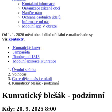
Kontaktní informace
Organizace zřízené obcí
Napište nám
Ochrana osobních údajů
Informace od nás
Mobilní app V obraze
Od 1. 1. 2026 mění obec i úřad oficiální e-mailové adresy.
Viz
kontakty
.
Kunratický kurýr
Jamparáda
Tondgrund 1813
Mobilní aplikace Kunratice
Úvodní stránka
Volnočas
Co se děje u nás i v okolí
Kunratický blešák - podzimní
Kunratický blešák - podzimní
Kdy:
20. 9. 2025 8:00