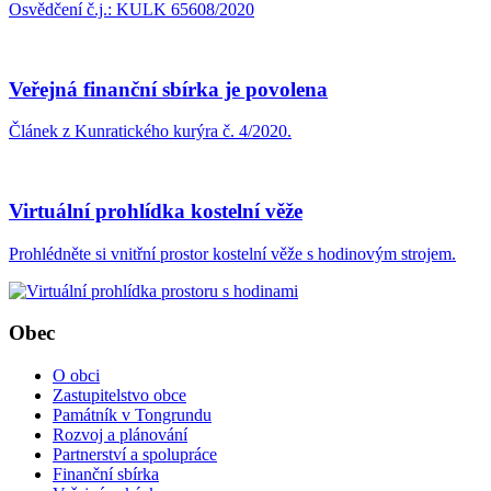
Osvědčení č.j.: KULK 65608/2020
Veřejná finanční sbírka je povolena
Článek z Kunratického kurýra č. 4/2020.
Virtuální prohlídka kostelní věže
Prohlédněte si vnitřní prostor kostelní věže s hodinovým strojem.
Obec
O obci
Zastupitelstvo obce
Památník v Tongrundu
Rozvoj a plánování
Partnerství a spolupráce
Finanční sbírka