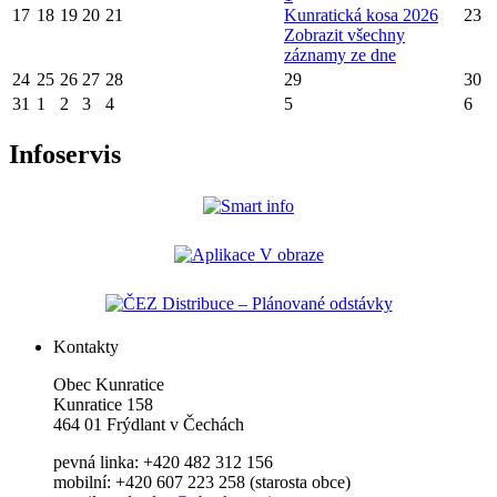
17
18
19
20
21
Kunratická kosa 2026
23
Zobrazit všechny
záznamy ze dne
24
25
26
27
28
29
30
31
1
2
3
4
5
6
Infoservis
Kontakty
Obec Kunratice
Kunratice 158
464 01 Frýdlant v Čechách
pevná linka: +420 482 312 156
mobilní: +420 607 223 258 (starosta obce)