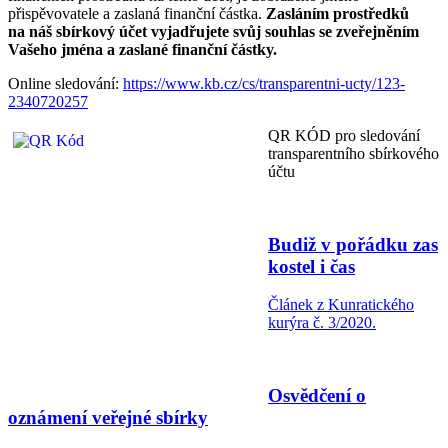
přispěvovatele a zaslaná finanční částka.
Zasláním prostředků
na náš sbírkový účet vyjadřujete svůj souhlas se zveřejněním
Vašeho jména a zaslané finanční částky.
Online sledování:
https://www.kb.cz/cs/transparentni-ucty/123-
2340720257
QR KÓD pro sledování
transparentního sbírkového
účtu
Budiž v pořádku zas
kostel i čas
Článek z Kunratického
kurýra č. 3/2020.
Osvědčení o
oznámení veřejné sbírky