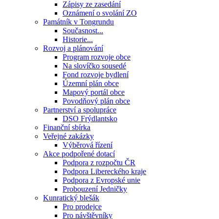
Zápisy ze zasedání
Oznámení o svolání ZO
Památník v Tongrundu
Současnost...
Historie...
Rozvoj a plánování
Program rozvoje obce
Na slovíčko sousedé
Fond rozvoje bydlení
Územní plán obce
Mapový portál obce
Povodňový plán obce
Partnerství a spolupráce
DSO Frýdlantsko
Finanční sbírka
Veřejné zakázky
Výběrová řízení
Akce podpořené dotací
Podpora z rozpočtu ČR
Podpora Libereckého kraje
Podpora z Evropské unie
Probouzení Jedničky
Kunratický blešák
Pro prodejce
Pro návštěvníky