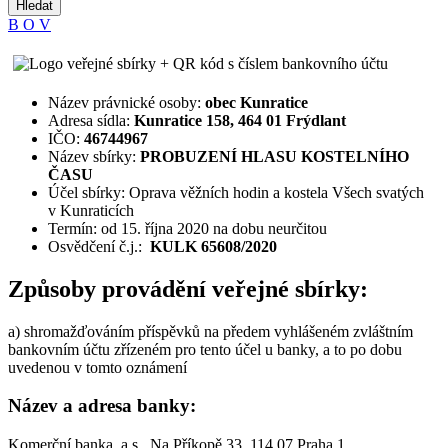
Hledat
B
O
V
Název právnické osoby:
obec Kunratice
Adresa sídla:
Kunratice 158, 464 01 Frýdlant
IČO:
46744967
Název sbírky:
PROBUZENÍ
HLASU
KOSTELNÍHO
ČASU
Účel sbírky: Oprava věžních hodin a kostela Všech svatých
v Kunraticích
Termín: od 15. října 2020 na dobu neurčitou
Osvědčení č.j.:
KULK 65608/2020
Způsoby provádění veřejné sbírky:
a) shromažďováním příspěvků na předem vyhlášeném zvláštním
bankovním účtu zřízeném pro tento účel u banky, a to po dobu
uvedenou v tomto oznámení
Název a adresa banky:
Komerční banka, a.s., Na Příkopě 33, 114 07 Praha 1