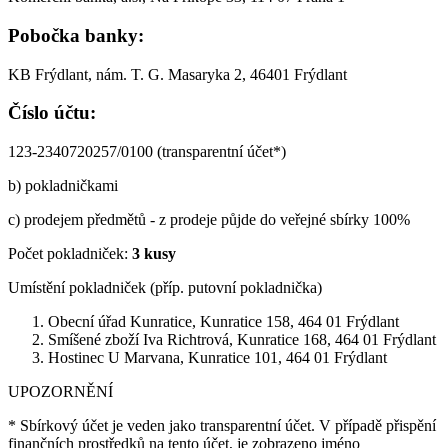
Pobočka banky:
KB Frýdlant, nám. T. G. Masaryka 2, 46401 Frýdlant
Číslo účtu:
123-2340720257/0100 (transparentní účet*)
b) pokladničkami
c) prodejem předmětů - z prodeje půjde do veřejné sbírky 100%
Počet pokladniček:
3 kusy
Umístění pokladniček (příp. putovní pokladnička)
Obecní úřad Kunratice, Kunratice 158, 464 01 Frýdlant
Smíšené zboží Iva Richtrová, Kunratice 168, 464 01 Frýdlant
Hostinec U Marvana, Kunratice 101, 464 01 Frýdlant
UPOZORNĚNÍ
* Sbírkový účet je veden jako transparentní účet. V případě přispění
finančních prostředků na tento účet, je zobrazeno jméno