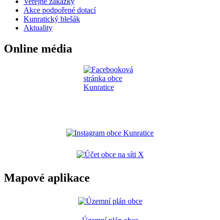
Veřejné zakázky
Akce podpořené dotací
Kunratický blešák
Aktuality
Online média
Mapové aplikace