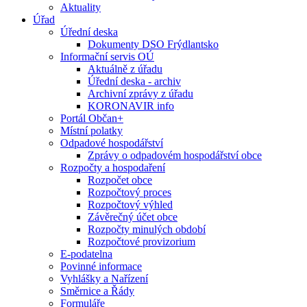
Aktuality
Úřad
Úřední deska
Dokumenty DSO Frýdlantsko
Informační servis OÚ
Aktuálně z úřadu
Úřední deska - archiv
Archivní zprávy z úřadu
KORONAVIR info
Portál Občan+
Místní polatky
Odpadové hospodářství
Zprávy o odpadovém hospodářství obce
Rozpočty a hospodaření
Rozpočet obce
Rozpočtový proces
Rozpočtový výhled
Závěrečný účet obce
Rozpočty minulých období
Rozpočtové provizorium
E-podatelna
Povinné informace
Vyhlášky a Nařízení
Směrnice a Řády
Formuláře