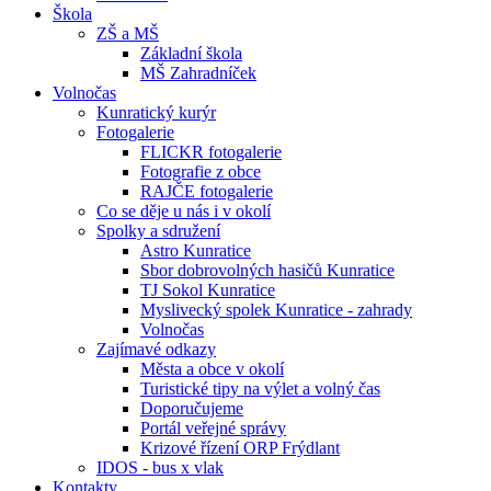
Škola
ZŠ a MŠ
Základní škola
MŠ Zahradníček
Volnočas
Kunratický kurýr
Fotogalerie
FLICKR fotogalerie
Fotografie z obce
RAJČE fotogalerie
Co se děje u nás i v okolí
Spolky a sdružení
Astro Kunratice
Sbor dobrovolných hasičů Kunratice
TJ Sokol Kunratice
Myslivecký spolek Kunratice - zahrady
Volnočas
Zajímavé odkazy
Města a obce v okolí
Turistické tipy na výlet a volný čas
Doporučujeme
Portál veřejné správy
Krizové řízení ORP Frýdlant
IDOS - bus x vlak
Kontakty